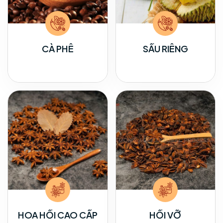
CÀ PHÊ
SẦU RIÊNG
HOA HỒI CAO CẤP
HỒI VỠ