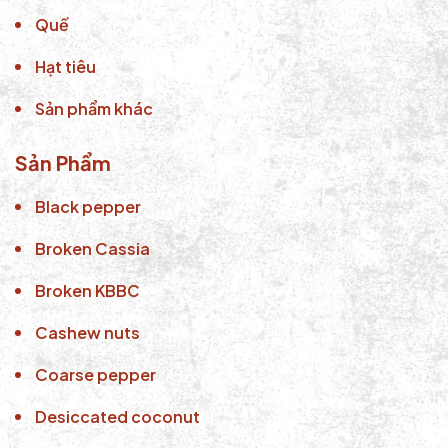
Quế
Hạt tiêu
Sản phẩm khác
Sản Phẩm
Black pepper
Broken Cassia
Broken KBBC
Cashew nuts
Coarse pepper
Desiccated coconut